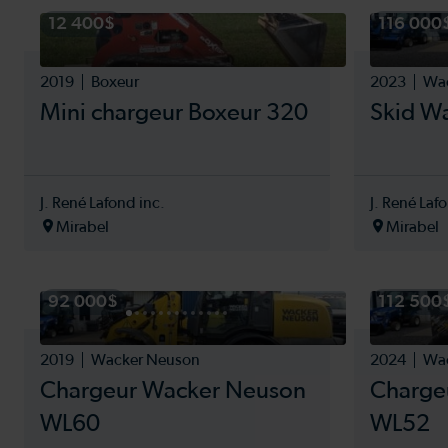
Équipe
12 400$
116 000
agricol
Équipe
constru
2019
Boxeur
2023
Wa
Équipem
Mini chargeur Boxeur 320
Skid W
semis
Excavat
FAUCH
Fourrag
J. René Lafond inc.
J. René Laf
GPS
Mirabel
Mirabel
GRATT
Mini ch
Moisso
92 000$
112 500
Nacelle 
PRESSE
PRESS
2019
Wacker Neuson
2024
Wa
RATEAU
Chargeur Wacker Neuson
Charge
REMO
WL60
WL52
Roulea