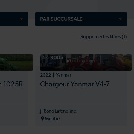
PAR SUCCURSALE
Supprimer les filtres
(1)
Tout sélectionner
J. René Lafond inc.
54 900$
Machinerie Avantis Saint-Augustin-
de-Desmaures
2022
Yanmar
Machinerie Avantis Saint-Anselme
e 1025R
Chargeur Yanmar V4-7
Machinerie Avantis Saint-Agapit
Machinerie Avantis Sainte-Marie
Machinerie Avantis Alma
Machinerie Avantis La Pocatière
J. René Lafond inc.
Machinerie Avantis Saint-Vallier
Mirabel
Girouard Équipement