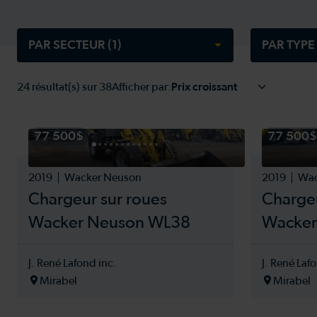
succursale
succursale
succursale
succursale
PAR SECTEUR
(1)
PAR TYPE
24
résultat(s) sur
38
Afficher par:
Tout sélectionner
Tout sé
Agriculture
Autre é
77 500$
77 500$
Aménagement paysager
BOITE 
Construction
CHARG
2019
Wacker Neuson
2019
Wac
Déneigement
CHARG
Chargeur sur roues
Chargeu
Divers
Chargeu
Manutention
Chariot
Wacker Neuson WL38
Wacker
Chariot
ENSILA
J. René Lafond inc.
J. René Laf
Équipem
Mirabel
Mirabel
Équipe
Équipem