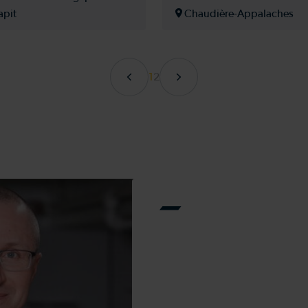
Profusion
apit
Chaudière-Appalaches
Pronovost
Rammax
Rivard
Roberge
1
2
Salford
SHoule
Sip
SSTA
Stoll
Teagle Tomahawk
Terex
Titan
Tubeline
Wacker Neuson
Weidemann
White
Yanmar