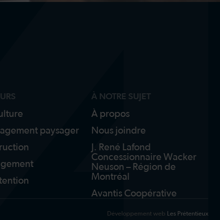
EURS
À NOTRE SUJET
ulture
À propos
agement paysager
Nous joindre
ruction
J. René Lafond
Concessionnaire Wacker
igement
Neuson – Région de
Montréal
ention
Avantis Coopérative
Développement web
Les Prétentieux