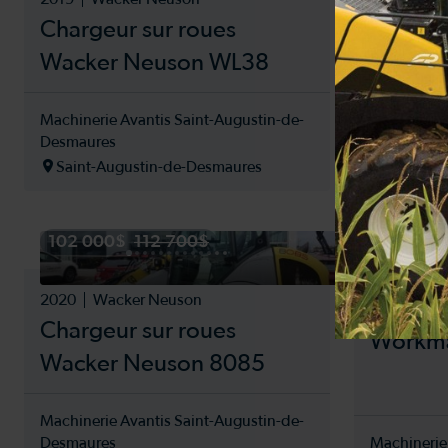
Chargeur sur roues
Tracte
Wacker Neuson WL38
Boome
Machinerie Avantis Saint-Augustin-de-
Desmaures
Machinerie 
Saint-Augustin-de-Desmaures
La Pocati
102 000$
112 700$
2021
New
2020
Wacker Neuson
Tracte
Chargeur sur roues
Workma
Wacker Neuson 8085
Machinerie Avantis Saint-Augustin-de-
Desmaures
Machinerie