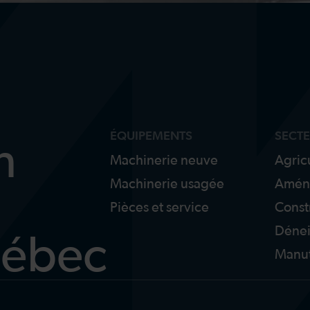
ÉQUIPEMENTS
SECT
n
Machinerie neuve
Agric
Machinerie usagée
Amén
Pièces et service
Const
Déne
uébec
Manut