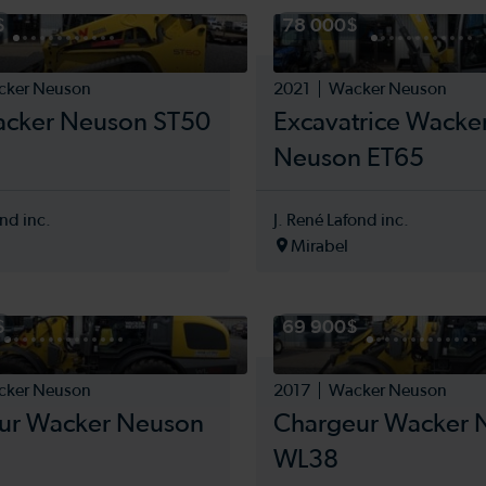
ment de manutention
Boxeur
$
78 000$
e
Brillion
ment de manutention
Buhler
ction
Case
cker Neuson
2021
Wacker Neuson
ent de travail de sol et
Caterpillar
acker Neuson ST50
Excavatrice Wacke
Claas
rice
Neuson ET65
Cotech
EUSE
Cultor
ère
Dieci
ond inc.
J. René Lafond inc.
Dion
Mirabel
E
Doosan
argeuse
Drummond
nneuse-batteuse
Eddynet
$
69 900$
élévatrice
Eurogrip
 CARRÉ
Farm King
E RONDE
cker Neuson
2017
Wacker Neuson
Faza Rpa
 À FOIN
ur Wacker Neuson
Chargeur Wacker 
Fendt
RQUE
Field Line
WL38
u compacteur
Ford