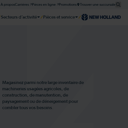
À propos
Carrières 🡥
Pièces en ligne 🡥
Promotions
Trouver une succursale
Secteurs d’activité
Pièces et service
er
er
er
tie et plan d'entretien
Magasinez parmi notre large inventaire de
machineries usagées agricoles, de
construction, de manutention, de
paysagement ou de déneigement pour
combler tous vos besoins.