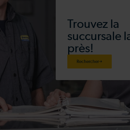
Trouvez la
succursale l
près!
Rechercher