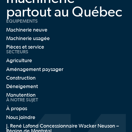
Hardy
Tracteur utilitaire
partout au Québec
Hla
JCB
ÉQUIPEMENTS
Jeantil
John Deere
Machinerie neuve
Jrh
Machinerie usagée
Kioti
Krone
Pièces et service
SECTEURS
Kubota
Kuhn
Agriculture
Kverneland
Aménagement paysager
Lastec
Lemken
Construction
Mag Off Road
Déneigement
Manitou
Manutention
Mashio
À NOTRE SUJET
MASKA
Massey Ferguson
À propos
Mccormick
Nous joindre
Mecalac
J. René Lafond Concessionnaire Wacker Neuson –
Metal Pless
Région de Montréal