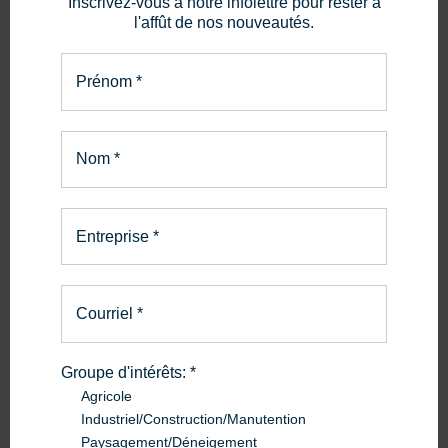
Inscrivez-vous à notre infolettre pour rester à
l'affût de nos nouveautés.
L’offre est valide jusqu’au 31 août 2025. Une belle occasion
d’investir dans la précision agricole sans compromis sur votre
budget!
Prénom
*
Accédez aux détails
ici
.
Nom
*
Entreprise
*
Courriel
*
Groupe d'intérêts:
*
Agricole
Industriel/Construction/Manutention
Paysagement/Déneigement