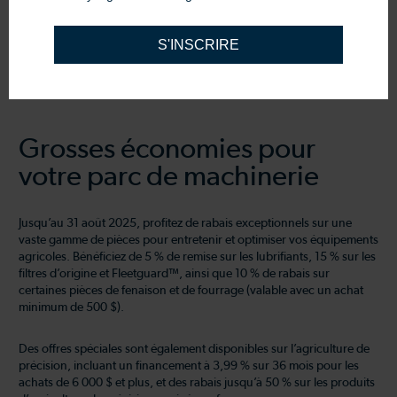
S'INSCRIRE
Grosses économies pour
votre parc de machinerie
Jusqu’au 31 août 2025, profitez de rabais exceptionnels sur une
vaste gamme de pièces pour entretenir et optimiser vos équipements
agricoles. Bénéficiez de 5 % de remise sur les lubrifiants, 15 % sur les
filtres d’origine et Fleetguard™, ainsi que 10 % de rabais sur
certaines pièces de fenaison et de fourrage (valable avec un achat
minimum de 500 $).
Des offres spéciales sont également disponibles sur l’agriculture de
précision, incluant un financement à 3,99 % sur 36 mois pour les
achats de 6 000 $ et plus, et des rabais jusqu’à 50 % sur les produits