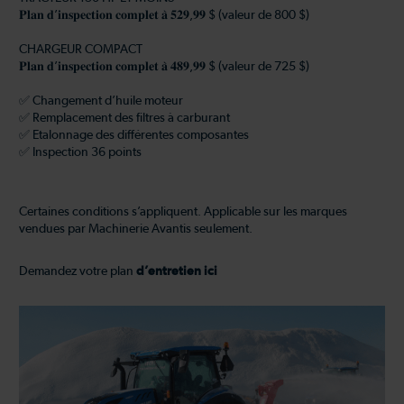
𝐏𝐥𝐚𝐧 𝐝’𝐢𝐧𝐬𝐩𝐞𝐜𝐭𝐢𝐨𝐧 𝐜𝐨𝐦𝐩𝐥𝐞𝐭 𝐚̀ 𝟓𝟐𝟗,𝟗𝟗 $ (valeur de 800 $)
CHARGEUR COMPACT
𝐏𝐥𝐚𝐧 𝐝’𝐢𝐧𝐬𝐩𝐞𝐜𝐭𝐢𝐨𝐧 𝐜𝐨𝐦𝐩𝐥𝐞𝐭 𝐚̀ 𝟒𝟖𝟗,𝟗𝟗 $ (valeur de 725 $)
✅ Changement d’huile moteur
✅ Remplacement des filtres à carburant
✅ Etalonnage des différentes composantes
✅ Inspection 36 points
Certaines conditions s’appliquent. Applicable sur les marques
vendues par Machinerie Avantis seulement.
Demandez votre plan
d’entretien ici