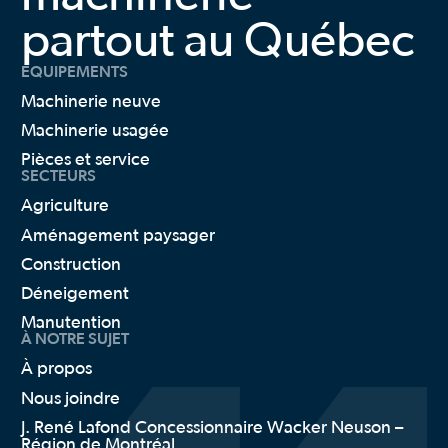
Hardy
Tracteur utilitaire
partout au Québec
Hla
JCB
ÉQUIPEMENTS
Jeantil
John Deere
Machinerie neuve
Jrh
Machinerie usagée
Kioti
Krone
Pièces et service
SECTEURS
Kubota
Kuhn
Agriculture
Kverneland
Aménagement paysager
Lastec
Lemken
Construction
Mag Off Road
Déneigement
Manitou
Manutention
Mashio
À NOTRE SUJET
MASKA
Massey Ferguson
À propos
Mccormick
Nous joindre
Mecalac
J. René Lafond Concessionnaire Wacker Neuson –
Metal Pless
Région de Montréal