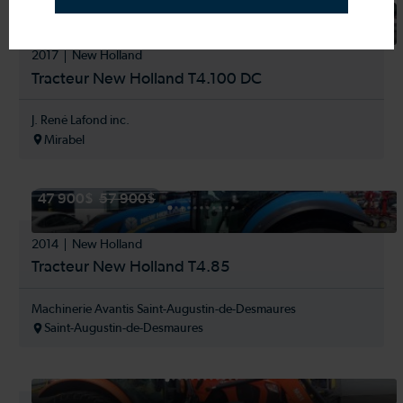
55 000$
2017
New Holland
Tracteur New Holland T4.100 DC
J. René Lafond inc.
Mirabel
47 900$
57 900$
2014
New Holland
Tracteur New Holland T4.85
Machinerie Avantis Saint-Augustin-de-Desmaures
Saint-Augustin-de-Desmaures