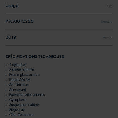
Usagé
État
AVA0012320
Numéro
2019
Année
SPÉCIFICATIONS TECHNIQUES
4 cylindres
3 sorties d’huile
Essuie-glace arrière
Radio AM FM
Air climatisé
Ailes avant
Extension ailes arrières
Gyrophare
Suspension cabine
Siège à air
Chauffe-moteur