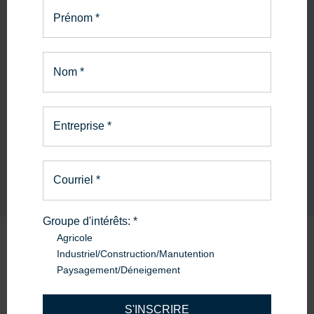
Prénom
*
PIÈCES ET SERVICE
La bonne pièce.
Nom
*
Le bon service.
En savoir plus
Entreprise
*
Courriel
*
Groupe d'intérêts:
*
Agricole
Industriel/Construction/Manutention
Produits
similaires
Paysagement/Déneigement
S'INSCRIRE