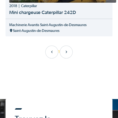
MEYER
2018
Caterpillar
Meyers
Michelin
Mini chargeuse Caterpillar 242D
Mitas
Ms Gregson
Machinerie Avantis Saint-Augustin-de-Desmaures
Multitrac
Saint-Augustin-de-Desmaures
New Holland
New Holland Construction
Normand
Orsi
1
Paladin Kodiac
Pichon
Pottinger
Profusion
Pronovost
Rammax
Rivard
Roberge
Salford
SHoule
Sip
SSTA