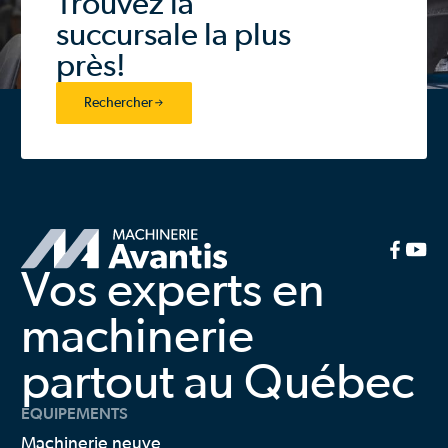
Trouvez la
Stoll
succursale la plus
Teagle Tomahawk
près!
Terex
Titan
Tubeline
Rechercher
Wacker Neuson
Weidemann
White
Yanmar
Vos experts en
machinerie
partout au Québec
ÉQUIPEMENTS
Machinerie neuve