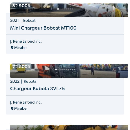
Hardy
32 900$
Tracteur utilitaire
Hla
JCB
2021
Bobcat
Jeantil
John Deere
Mini Chargeur Bobcat MT100
Jrh
Kioti
J. René Lafond inc.
Krone
Mirabel
Kubota
Kuhn
Kverneland
72 500$
Lastec
Lemken
2022
Kubota
Mag Off Road
Manitou
Chargeur Kubota SVL75
Mashio
MASKA
J. René Lafond inc.
Massey Ferguson
Mirabel
Mccormick
Mecalac
Metal Pless