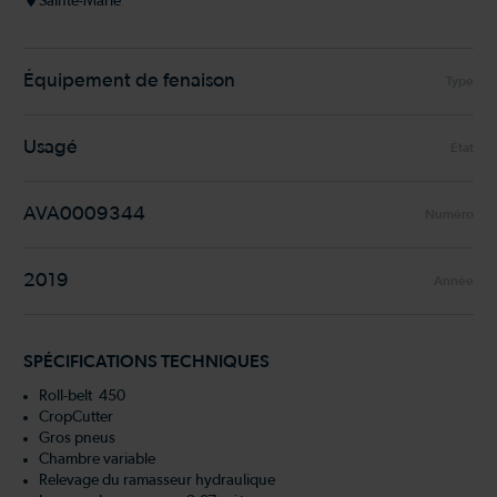
Sainte-Marie
Équipement de fenaison
Type
Usagé
État
AVA0009344
Numéro
2019
Année
SPÉCIFICATIONS TECHNIQUES
Roll-belt 450
CropCutter
Gros pneus
Chambre variable
Relevage du ramasseur hydraulique