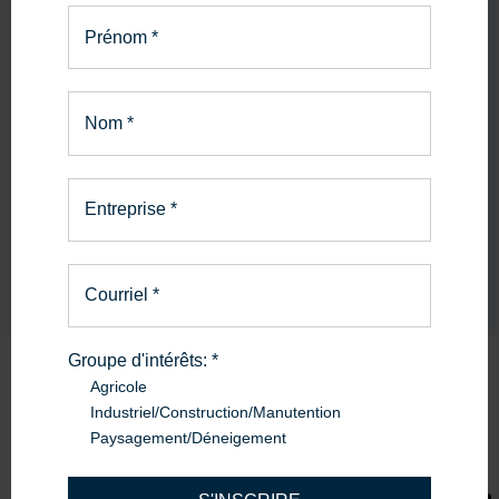
Prénom
*
PIÈCES ET SERVICE
La bonne pièce.
Le bon service.
Nom
*
En savoir plus
Entreprise
*
Courriel
*
Groupe d'intérêts:
*
Agricole
Produits
similaires
Industriel/Construction/Manutention
Paysagement/Déneigement