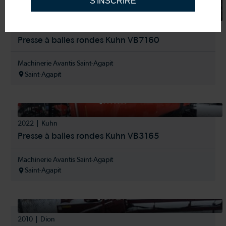
S'INSCRIRE
59 900$
2022
Kuhn
Presse à balles rondes Kuhn VB7160
Machinerie Avantis Saint-Agapit
Saint-Agapit
2022
Kuhn
Presse à balles rondes Kuhn VB3165
Machinerie Avantis Saint-Agapit
Saint-Agapit
2010
Dion