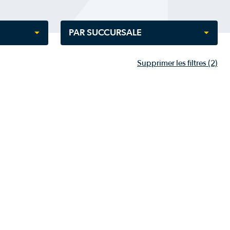
PAR SUCCURSALE
Supprimer les filtres
(2)
Tout sélectionner
J. René Lafond inc.
Machinerie Avantis Saint-Augustin-
de-Desmaures
Machinerie Avantis Saint-Anselme
Machinerie Avantis Saint-Agapit
Machinerie Avantis Sainte-Marie
Machinerie Avantis Alma
Machinerie Avantis La Pocatière
Machinerie Avantis Saint-Vallier
Girouard Équipement