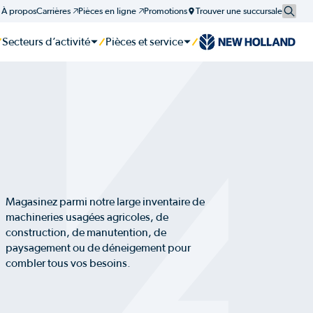
À propos
Carrières 🡥
Pièces en ligne 🡥
Promotions
Trouver une succursale
Secteurs d’activité
Pièces et service
er
er
er
tie et plan d'entretien
Magasinez parmi notre large inventaire de
machineries usagées agricoles, de
construction, de manutention, de
paysagement ou de déneigement pour
combler tous vos besoins.