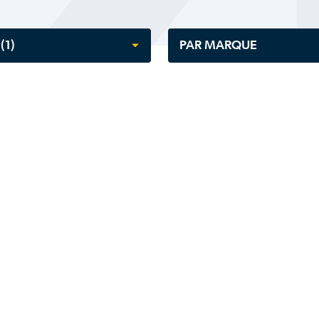
E
(1)
PAR MARQUE
lectionner
Tout sélectionner
quipement
AGCO
A ENSILAGE
Amazone
EUR
Anderson
EUR SUR ROUE
Antonio Carraro
se sur roues
ARTIX
 élévateur
Aucune
 télescopique
Badger
GE
BBI
ent de construction léger
Beaulieu
ment de déneigement
Bkt
ent de fenaison
Bobcat