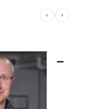
ment de manutention
Boxeur
e
Brillion
ment de manutention
Buhler
1
ction
Case
ent de travail de sol et
Caterpillar
Claas
rice
Cotech
EUSE
Cultor
ère
Dieci
Dion
E
Doosan
argeuse
Drummond
nneuse-batteuse
Eddynet
élévatrice
Eurogrip
 CARRÉ
Farm King
E RONDE
Faza Rpa
 À FOIN
Fendt
RQUE
Field Line
u compacteur
Ford