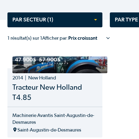
succursale
succursale
succursale
succursale
PAR SECTEUR
(1)
PAR TYP
1
résultat(s) sur
1
Afficher par:
Tout sélectionner
Tout sé
Agriculture
Autre é
47 900$
57 900$
Aménagement paysager
BOITE 
Construction
CHARG
2014
New Holland
Déneigement
CHARG
Tracteur New Holland
Divers
Chargeu
Manutention
Chariot
T4.85
Chariot
ENSILA
Machinerie Avantis Saint-Augustin-de-
Équipem
Desmaures
Équipe
Saint-Augustin-de-Desmaures
Équipem