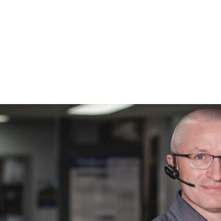
Équipe
agricol
Équipe
constru
Équipem
semis
Excavat
FAUCH
Fourrag
GPS
GRATT
Mini ch
Moisso
Nacelle 
PRESSE
PRESS
RATEAU
REMO
Roulea