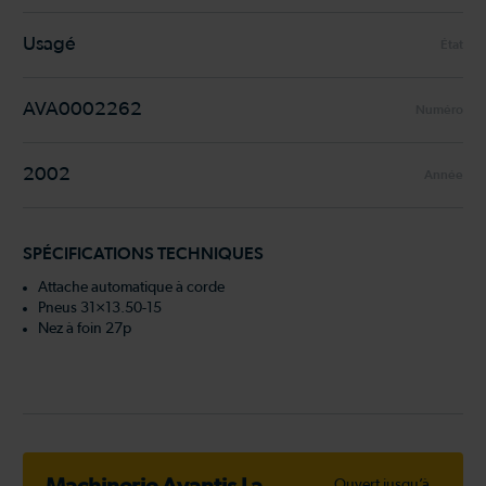
Usagé
État
AVA0002262
Numéro
2002
Année
SPÉCIFICATIONS TECHNIQUES
Attache automatique à corde
Pneus 31×13.50-15
Nez à foin 27p
Ouvert jusqu’à