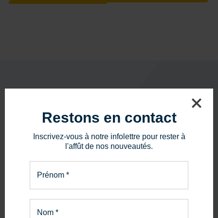
Restons en contact
PIÈCES ET SERVICE
La bonne pièce.
Inscrivez-vous à notre infolettre pour rester à
l'affût de nos nouveautés.
Le bon service.
Prénom
*
En savoir plus
Nom
*