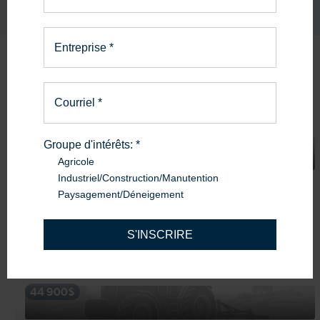
Entreprise
*
Produits
similaires
Courriel
*
19 900$
Groupe d'intérêts:
*
Agricole
Industriel/Construction/Manutention
2001
New Holland
Paysagement/Déneigement
NEW HOLLAND FP230
Machinerie Avantis Alma
S'INSCRIRE
Alma
44 900$