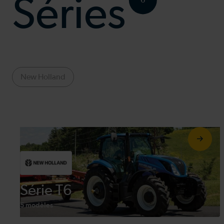
Séries
6
New Holland
Série T6
5 modèles