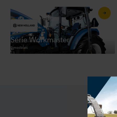
Série Workmaster
9 modèles