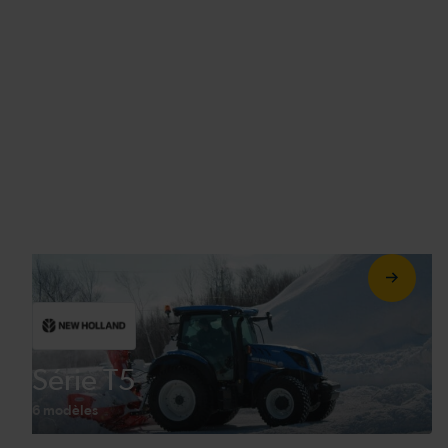
Série T5
6 modèles