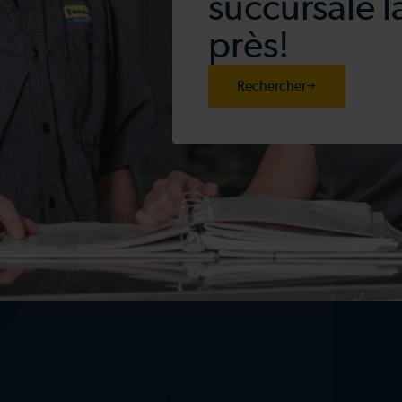
succursale l
près!
Rechercher