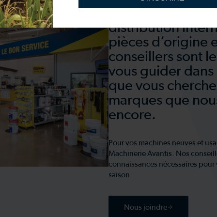
Bénéficiez de not
distribution inte
pièces d’origine 
conseillers sont 
vous guider dans 
que vous cherchez
marques que nous 
encore.
Pour vos machines neuves et usagé
Machinerie Avantis. Nos conseille
connaissances nécessaires pour v
saison.
Nous joindre