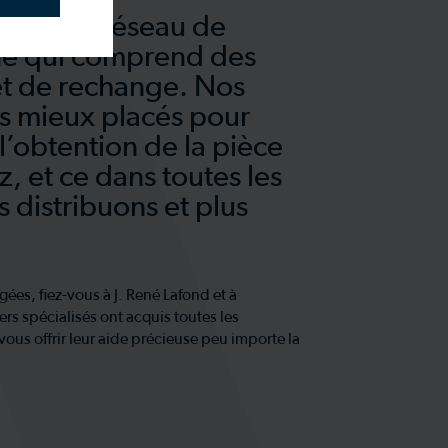
re large réseau de
rne qui comprend des
et de rechange. Nos
les mieux placés pour
l’obtention de la pièce
, et ce dans toutes les
distribuons et plus
es, fiez-vous à J. René Lafond et à
rs spécialisés ont acquis toutes les
ous offrir leur aide précieuse peu importe la