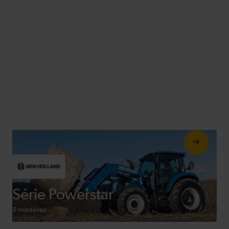
Série Powerstar
5 modèles