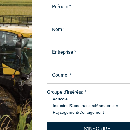
PIÈCES ET SERVICE
Prénom
*
a bonne pièc
Nom
*
e bon servic
Entreprise
*
solide réseau de distribution de pièces d’origines et de notre pro
Courriel
*
Groupe d'intérêts:
*
En savoir plus
Agricole
Industriel/Construction/Manutention
Paysagement/Déneigement
S'INSCRIRE