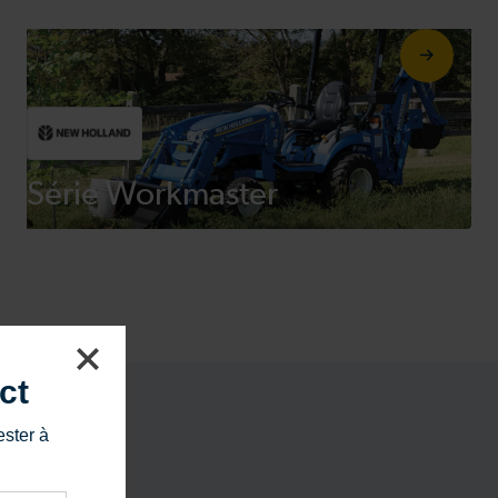
Série Workmaster
ct
ester à