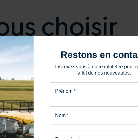
us choisir
Restons en conta
Inscrivez-vous à notre infolettre pour r
l'affût de nos nouveautés.
niciens formés
En famille
Prénom
*
rêts à intervenir quand ça
Vous serez considérés comme
vous
part entière de nos équipes
Nom
*