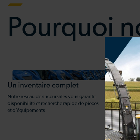
Pourquoi no
Un inventaire complet
Des tech
Notre réseau de succursales vous garantit
Qualifiés et p
disponibilité et recherche rapide de pièces
compte pour 
et d’équipements