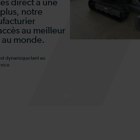
ès direct à une
plus, notre
facturier
accès au meilleur
n au monde.
 et dynamique tant au
rvice