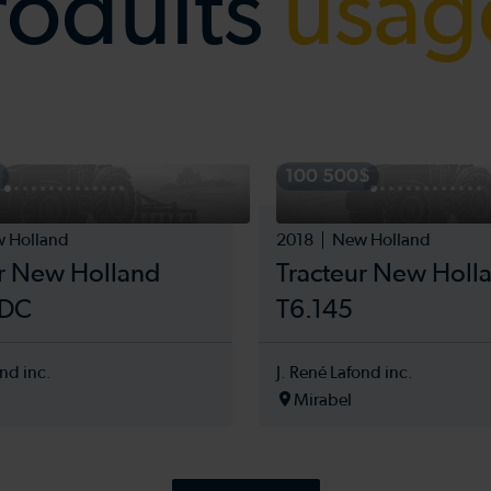
roduits
usag
100 500$
 Holland
2018
New Holland
ur New Holland
Tracteur New Holl
 DC
T6.145
ond inc.
J. René Lafond inc.
Mirabel