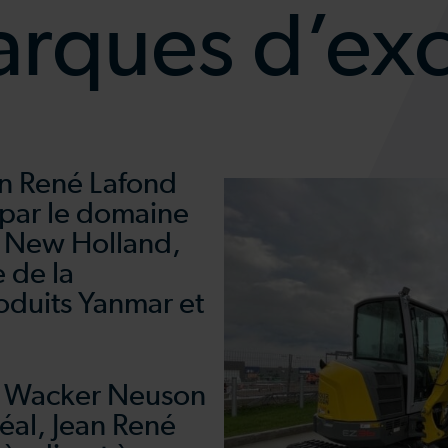
rques d’ex
an René Lafond
par le domaine
e New Holland,
 de la
roduits Yanmar et
el Wacker Neuson
éal, Jean René