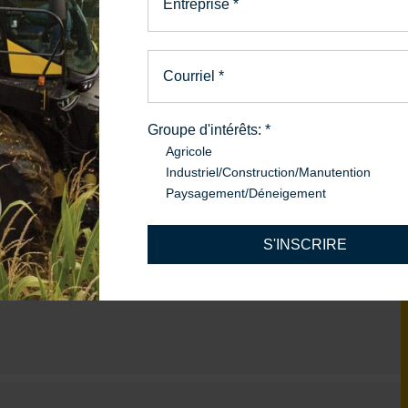
Entreprise
*
pe
Courriel
*
Groupe d'intérêts:
*
Agricole
Industriel/Construction/Manutention
Paysagement/Déneigement
S'INSCRIRE