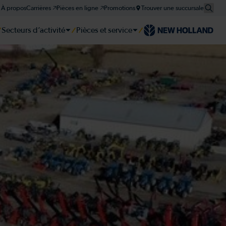
À propos
Carrières 🡥
Pièces en ligne 🡥
Promotions
Trouver une succursale
Secteurs d’activité
Pièces et service
er
er
er
tie et plan d'entretien