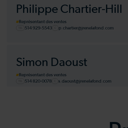
Philippe Chartier-Hill
Représentant des ventes
514 929-5543
p.chartier@jrenelafond.com
TEL
C
Simon Daoust
Représentant des ventes
514 820-0078
s.daoust@jrenelafond.com
TEL
C
René Lacoste