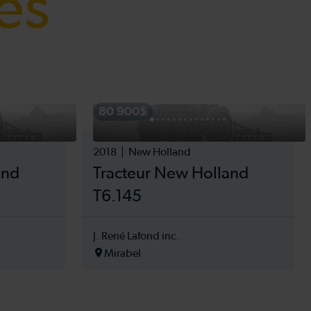
és
80 900$
2018
New Holland
and
Tracteur New Holland
T6.145
J. René Lafond inc.
Mirabel