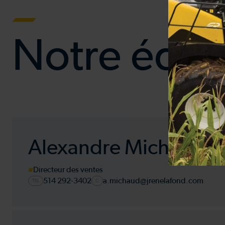
Notre équi
Alexandre Michaud
Directeur des ventes
514 292-3402
a.michaud@jrenelafond.com
TEL
C