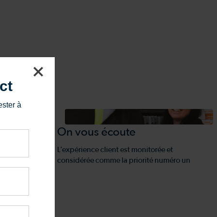
ct
ester à
On vous écoute
 un membre à
L’expérience client est monitorée et
considérée comme la priorité numéro un