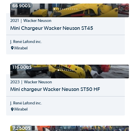
Hardy
66 900$
Tracteur utilitaire
Hla
JCB
2021
Wacker Neuson
Jeantil
John Deere
Mini Chargeur Wacker Neuson ST45
Jrh
Kioti
J. René Lafond inc.
Krone
Mirabel
Kubota
Kuhn
Kverneland
116 000$
Lastec
Lemken
2023
Wacker Neuson
Mag Off Road
Manitou
Mini chargeur Wacker Neuson ST50 HF
Mashio
MASKA
J. René Lafond inc.
Massey Ferguson
Mirabel
Mccormick
Mecalac
Metal Pless
72 500$