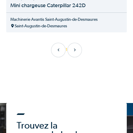
Stoll
Mini chargeuse Caterpillar 242D
Teagle Tomahawk
Terex
Machinerie Avantis Saint-Augustin-de-Desmaures
Titan
Saint-Augustin-de-Desmaures
Tubeline
Wacker Neuson
Weidemann
White
1
Yanmar
Trouvez la