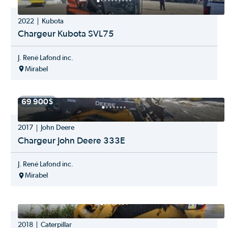
MEYER
Meyers
2022
Kubota
Michelin
Chargeur Kubota SVL75
Mitas
Ms Gregson
Multitrac
J. René Lafond inc.
New Holland
Mirabel
New Holland Construction
Normand
Orsi
69 900$
Paladin Kodiac
Pichon
2017
John Deere
Pottinger
Chargeur John Deere 333E
Profusion
Pronovost
Rammax
J. René Lafond inc.
Rivard
Mirabel
Roberge
Salford
SHoule
Sip
2018
Caterpillar
SSTA