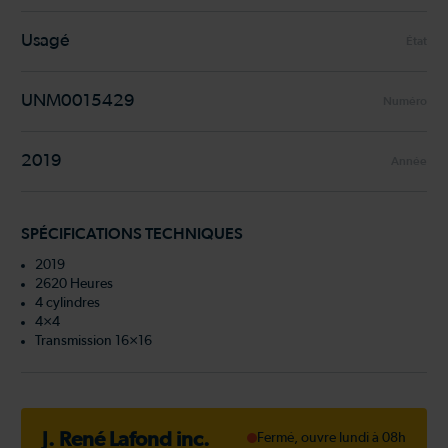
Usagé
État
UNM0015429
Numéro
2019
Année
SPÉCIFICATIONS TECHNIQUES
2019
2620 Heures
4 cylindres
4×4
Transmission 16×16
J. René Lafond inc.
Fermé, ouvre lundi à 08h