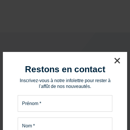
Restons en contact
PIÈCES ET SERVICE
La bonne pièce.
Inscrivez-vous à notre infolettre pour rester à
Le bon service.
l'affût de nos nouveautés.
En savoir plus
Prénom
*
Nom
*