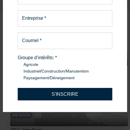
Entreprise
*
Produits
similaires
Courriel
*
114 900$
Groupe d'intérêts:
*
Agricole
2019
New Holland
Industriel/Construction/Manutention
NEW HOLLAND T6.145 DCT
Paysagement/Déneigement
Machinerie Avantis Alma
S'INSCRIRE
Alma
59 900$
2017
John Deere