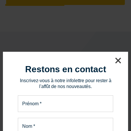
PIÈCES ET SERVICE
Restons en contact
La bonne pièce.
Inscrivez-vous à notre infolettre pour rester à
Le bon service.
l'affût de nos nouveautés.
En savoir plus
Prénom
*
Nom
*