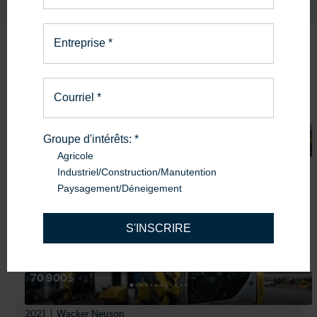
Entreprise
*
Produits
similaires
Courriel
*
78 000$
Groupe d'intérêts:
*
Agricole
2021
Wacker Neuson
Industriel/Construction/Manutention
Excavatrice Wacker Neuson ET65
Paysagement/Déneigement
J. René Lafond inc.
S'INSCRIRE
Mirabel
70 900$
2021
Wacker Neuson