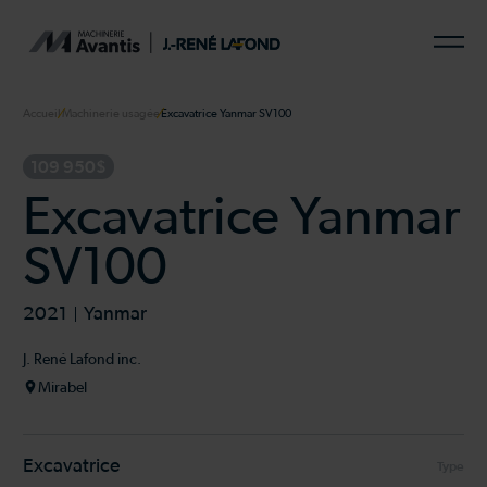
Accueil
Machinerie usagée
Excavatrice Yanmar SV100
109 950$
Excavatrice Yanmar
SV100
2021
Yanmar
J. René Lafond inc.
Mirabel
Excavatrice
Type