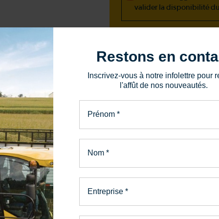
valider la disponibilité d
418 387-5987
Restons en conta
Inscrivez-vous à notre infolettre pour r
1352, boulevard Vach
l'affût de nos nouveautés.
Sainte-Marie, QC, G6E
Prénom
*
Envoyer un messa
Nom
*
Entreprise
*