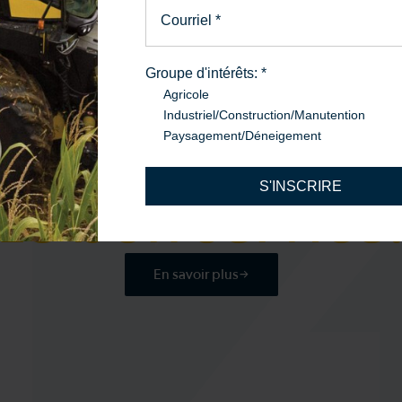
Courriel
*
Groupe d'intérêts:
*
Agricole
Industriel/Construction/Manutention
PIÈCES ET SERVICE
Paysagement/Déneigement
La bonne pièce
S'INSCRIRE
Le bon service
En savoir plus