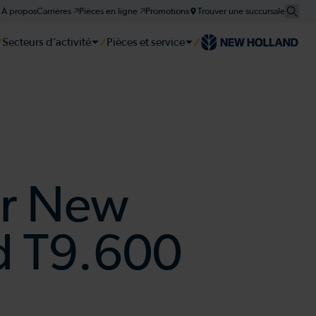
À propos
Carrières 🡥
Pièces en ligne 🡥
Promotions
Trouver une succursale
Secteurs d’activité
Pièces et service
er
er
er
tie et plan d'entretien
ur New
d T9.600