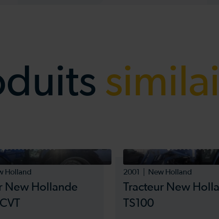
oduits
simila
 Holland
2001
New Holland
ur New Hollande
Tracteur New Holl
 CVT
TS100