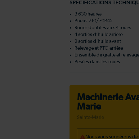
SPÉCIFICATIONS TECHNIQ
3 630 heures
Pneus 710/70R42
Roues doubles aux 4 roues
4 sorties d’huile arrière
2 sorties d’huile avant
Relevage et PTO arrière
Ensemble de gratte et relevag
Pesées dans les roues
Machinerie Ava
Marie
Sainte-Marie
Nous vous suggérons de c