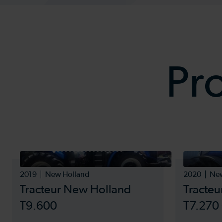
Pr
2019
New Holland
2020
New
Tracteur New Holland
Tracte
T9.600
T7.270