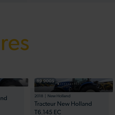
ires
89 900$
2018
New Holland
and
Tracteur New Holland
T6.145 EC