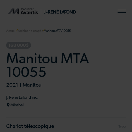
Accueil
Machinerie usagée
Manitou MTA 10055
168 000$
Manitou MTA
10055
2021
Manitou
J. René Lafond inc.
Mirabel
Chariot télescopique
Type