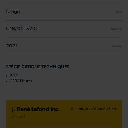
Usagé
État
UNM0015701
Numéro
2021
Année
SPÉCIFICATIONS TECHNIQUES
2021
2300 Heures
J. René Lafond inc.
Fermé, ouvre lundi à 08h
Mirabel