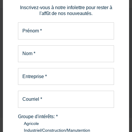
Inscrivez-vous à notre infolettre pour rester à
l'affût de nos nouveautés.
Prénom
*
PIÈCES ET SERVICE
La bonne pièce.
Nom
*
Le bon service.
Entreprise
*
En savoir plus
Courriel
*
Groupe d'intérêts:
*
Agricole
Industriel/Construction/Manutention