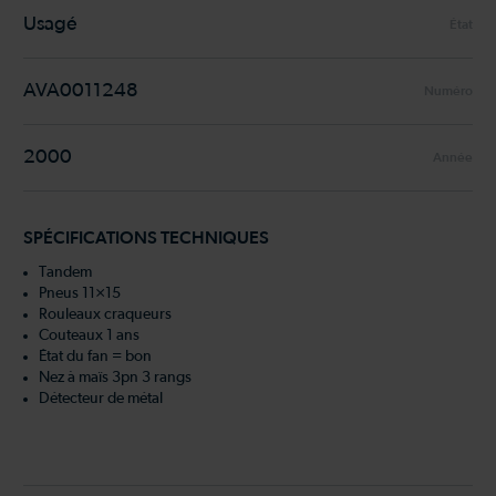
Usagé
État
AVA0011248
Numéro
2000
Année
SPÉCIFICATIONS TECHNIQUES
Tandem
Pneus 11×15
Rouleaux craqueurs
Couteaux 1 ans
État du fan = bon
Nez à maïs 3pn 3 rangs
Détecteur de métal