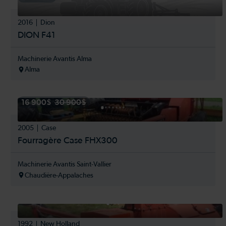
2016
Dion
DION F41
Machinerie Avantis Alma
Alma
16 900$
30 900$
2005
Case
Fourragère Case FHX300
Machinerie Avantis Saint-Vallier
Chaudière-Appalaches
1992
New Holland