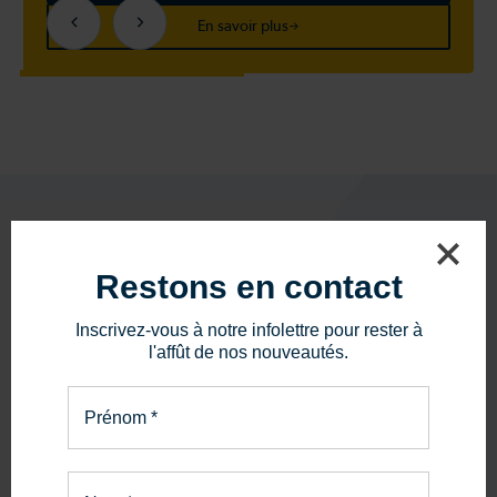
En savoir plus
Restons en contact
PIÈCES ET SERVICE
La bonne pièce.
Inscrivez-vous à notre infolettre pour rester à
l'affût de nos nouveautés.
Le bon service.
Prénom
*
En savoir plus