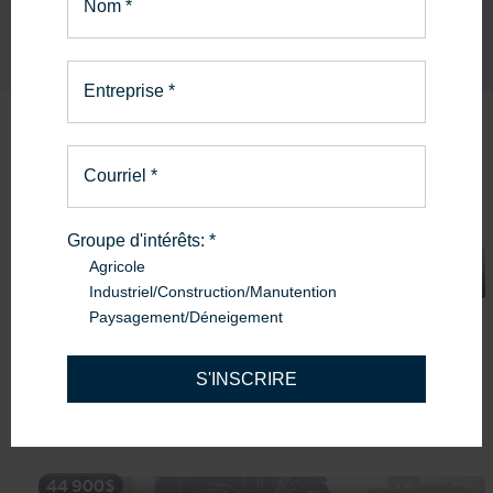
Nom
*
Entreprise
*
Produits
similaires
Courriel
*
Groupe d'intérêts:
*
19 900$
Agricole
Industriel/Construction/Manutention
2001
New Holland
Paysagement/Déneigement
NEW HOLLAND FP230
S'INSCRIRE
Machinerie Avantis Alma
Alma
44 900$