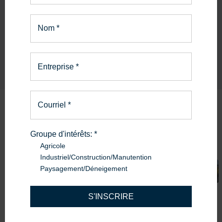
Le bon service.
En savoir plus
Nom
*
Entreprise
*
Courriel
*
Produits
similaires
Groupe d'intérêts:
*
Agricole
Industriel/Construction/Manutention
78 000$
Paysagement/Déneigement
2021
Wacker Neuson
S'INSCRIRE
Excavatrice Wacker Neuson ET65