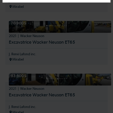
J. René Lafond inc.
Mirabel
70 900$
2021
Wacker Neuson
Excavatrice Wacker Neuson ET65
J. René Lafond inc.
Mirabel
93 500$
2021
Wacker Neuson
Excavatrice Wacker Neuson ET65
J. René Lafond inc.
Mirabel