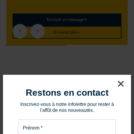
Envoyer un message
En savoir plus
Restons en contact
Inscrivez-vous à notre infolettre pour rester à
l'affût de nos nouveautés.
PIÈCES ET SERVICE
La bonne pièce.
Prénom
*