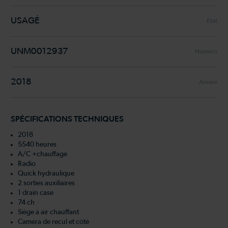
USAGÉ
État
UNM0012937
Numéro
2018
Année
SPÉCIFICATIONS TECHNIQUES
2018
5540 heures
A/C +chauffage
Radio
Quick hydraulique
2 sorties auxiliaires
1 drain case
74 ch
Siège à air chauffant
Caméra de recul et côté