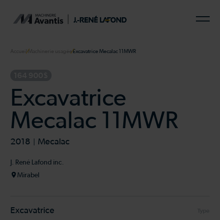
Accueil
Machinerie usagée
Excavatrice Mecalac 11MWR
164 900$
Excavatrice
Mecalac 11MWR
2018
Mecalac
J. René Lafond inc.
Mirabel
Excavatrice
Type