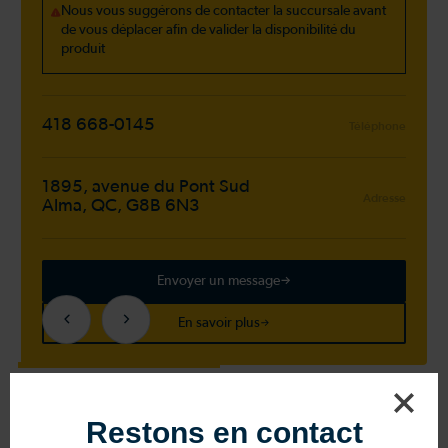
Nous vous suggérons de contacter la succursale avant
de vous déplacer afin de valider la disponibilité du
produit
418 668-0145
Téléphone
1895, avenue du Pont Sud
Adresse
Alma, QC, G8B 6N3
Envoyer un message
En savoir plus
Restons en contact