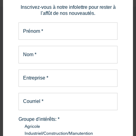
Inscrivez-vous à notre infolettre pour rester à
l'affût de nos nouveautés.
Prénom
*
PIÈCES ET SERVICE
La bonne pièce.
Nom
*
Le bon service.
Entreprise
*
En savoir plus
Courriel
*
Groupe d'intérêts:
*
Agricole
Industriel/Construction/Manutention