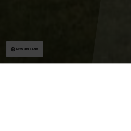
La série Boomer de New Holland se distingue par son
utilisation
naturelle et confortable
. Que vous optiez pour une plate-forme
ouverte ou une cabine Boomer™, votre confort est garanti. Le
capot
incliné
unique des modèles Boomer offre une
visibilité inégalée
,
vous permettant de profiter d’une vue dégagée sans compromettre
le confort de la cabine installée en usine. Avec la
garantie Boomer
Guard
, vous bénéficiez d’une tranquillité d’esprit grâce à une
couverture gratuite de 2 ans « pare-chocs à pare-chocs » et une
protection supplémentaire de 4 ans sur le groupe motopropulseur.
De plus, les moteurs Boomer™ sont conçus pour être
silencieux et