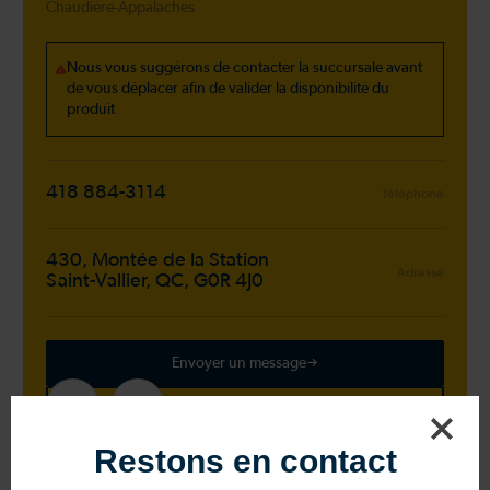
Chaudière-Appalaches
Nous vous suggérons de contacter la succursale avant
de vous déplacer afin de valider la disponibilité du
produit
418 884-3114
Téléphone
430, Montée de la Station
Adresse
Saint-Vallier, QC, G0R 4J0
Envoyer un message
En savoir plus
Restons en contact