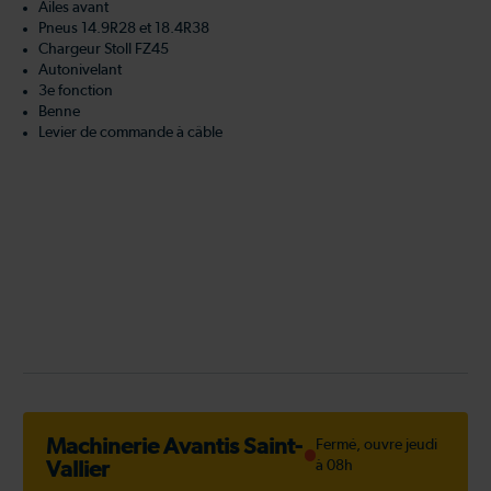
Ailes avant
Pneus 14.9R28 et 18.4R38
Chargeur Stoll FZ45
Autonivelant
3e fonction
Benne
Levier de commande à câble
Machinerie Avantis Saint-
Fermé, ouvre jeudi
Vallier
à 08h