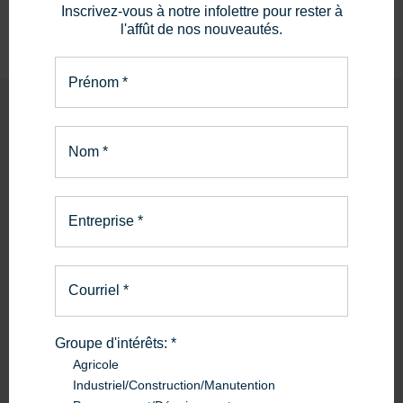
Inscrivez-vous à notre infolettre pour rester à
l'affût de nos nouveautés.
Prénom
*
Nom
*
PIÈCES ET SERVICE
La bonne pièce.
Entreprise
*
Le bon service.
Courriel
*
En savoir plus
Groupe d'intérêts:
*
Agricole
Industriel/Construction/Manutention