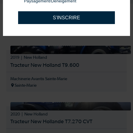
Paysagement/Déneigement
S'INSCRIRE
Produits
similaires
2019
New Holland
Tracteur New Holland T9.600
Machinerie Avantis Sainte-Marie
Sainte-Marie
2020
New Holland
Tracteur New Hollande T7.270 CVT