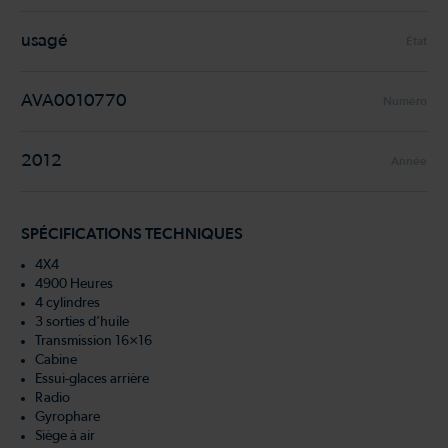
usagé
État
AVA0010770
Numéro
2012
Année
SPÉCIFICATIONS TECHNIQUES
4X4
4900 Heures
4 cylindres
3 sorties d’huile
Transmission 16×16
Cabine
Essui-glaces arrière
Radio
Gyrophare
Siège à air