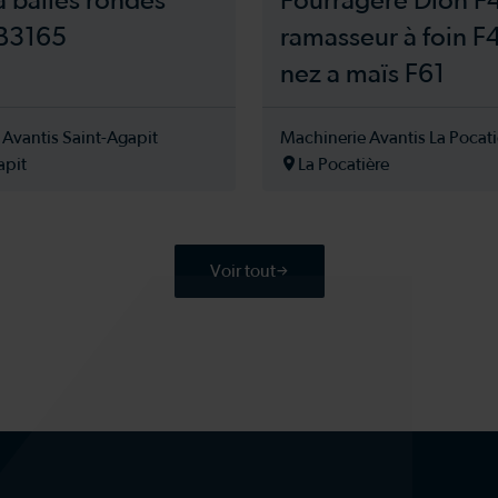
à balles rondes
Fourragère Dion F
B3165
ramasseur à foin F
nez a maïs F61
 Avantis Saint-Agapit
Machinerie Avantis La Pocati
apit
La Pocatière
Voir tout