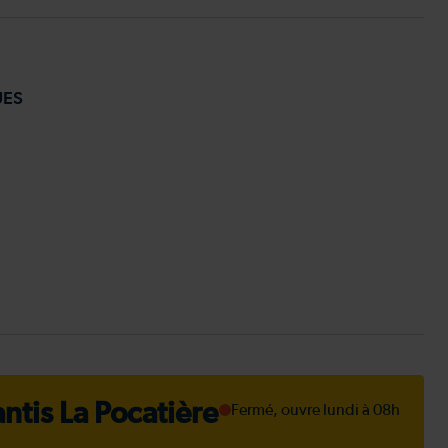
UES
ntis La Pocatière
Fermé, ouvre lundi à 08h