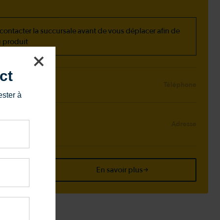
ontacter la succursale avant de vous déplacer afin de
u produit
ct
Téléphone
ester à
Adresse
 1Z0
ge
En savoir plus