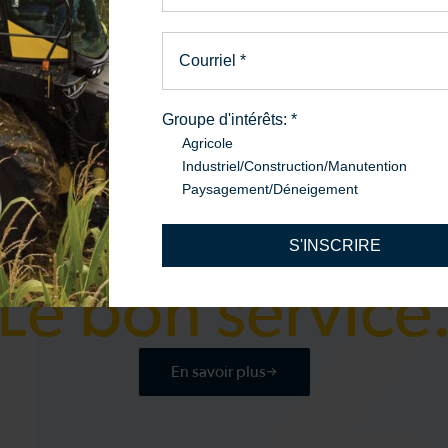
Courriel
*
Groupe d'intérêts:
*
Agricole
Industriel/Construction/Manutention
Paysagement/Déneigement
PIÈCES ET SERVICE
La bonne pièce
S'INSCRIRE
Le bon service
En savoir plus