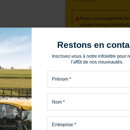
Nous vous suggérons de c
valider la disponibilité d
Restons en conta
418 856-1765
Inscrivez-vous à notre infolettre pour r
l'affût de nos nouveautés.
87, route 132 Ouest
La Pocatière, QC, G0R
Prénom
*
Envoyer un messa
Nom
*
Entreprise
*