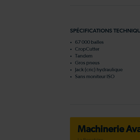
SPÉCIFICATIONS TECHNIQ
67 000 balles
CropCutter
Tandem
Gros pneus
Jack (cric) hydraulique
Sans moniteur ISO
Machinerie Ava
La Pocatière