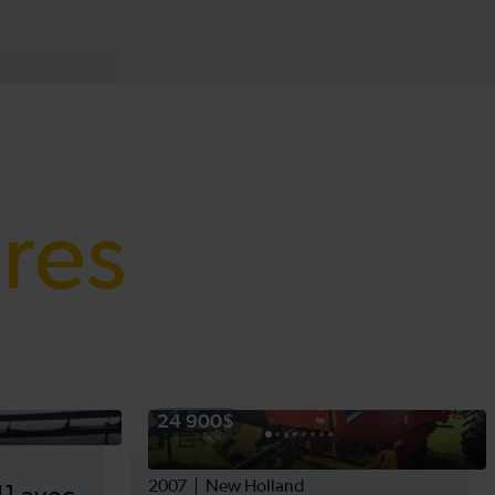
ires
24 900$
2007
New Holland