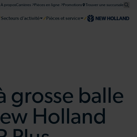
À propos
Carrières 🡥
Pièces en ligne 🡥
Promotions
Trouver une succursale
Secteurs d’activité
Pièces et service
er
er
er
tie et plan d'entretien
à grosse balle
New Holland