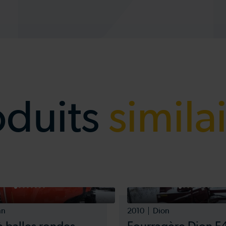
oduits
simila
hn
2010
Dion