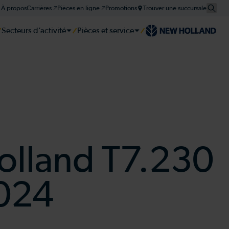
À propos
Carrières 🡥
Pièces en ligne 🡥
Promotions
Trouver une succursale
Secteurs d’activité
Pièces et service
er
er
er
tie et plan d'entretien
lland T7.230
024