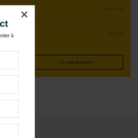
Téléphone
ct
Adresse
ester à
 1Z0
ge
En savoir plus