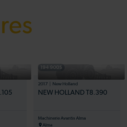
ires
194 900$
2017
New Holland
.105
NEW HOLLAND T8.390
Machinerie Avantis Alma
Alma