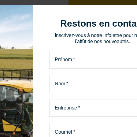
418 856-1765
Restons en conta
87, route 132 Ouest
Inscrivez-vous à notre infolettre pour r
La Pocatière, QC, G0R
l'affût de nos nouveautés.
Prénom
*
Envoyer un messa
Nom
*
Entreprise
*
Courriel
*