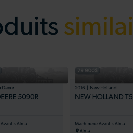
oduits
simila
79 900$
n Deere
2016
New Holland
EERE 5090R
NEW HOLLAND T5
 Avantis Alma
Machinerie Avantis Alma
Alma