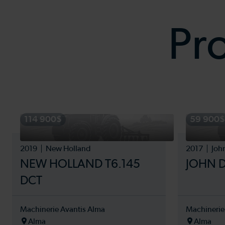
Pr
114 900$
59 900$
2019
New Holland
2017
Joh
NEW HOLLAND T6.145
JOHN D
DCT
Machinerie Avantis Alma
Machinerie
Alma
Alma