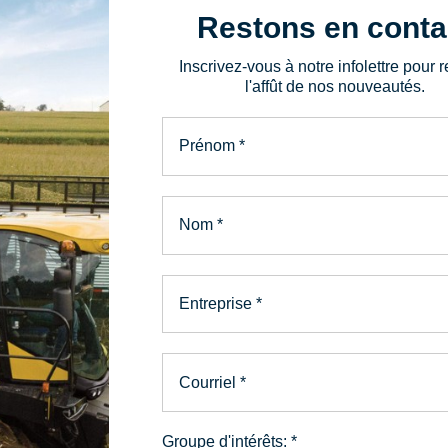
Saint-Vallier, QC, G0R 
Restons en conta
Inscrivez-vous à notre infolettre pour r
l'affût de nos nouveautés.
Envoyer un messa
Prénom
*
Nom
*
Entreprise
*
Courriel
*
PIÈCES ET SERVICE
La bonne pièce
Groupe d'intérêts:
*