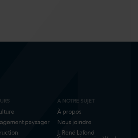
EURS
À NOTRE SUJET
ulture
À propos
agement paysager
Nous joindre
ruction
J. René Lafond