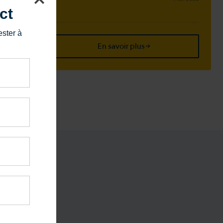
4J0
ct
ester à
ge
En savoir plus
.