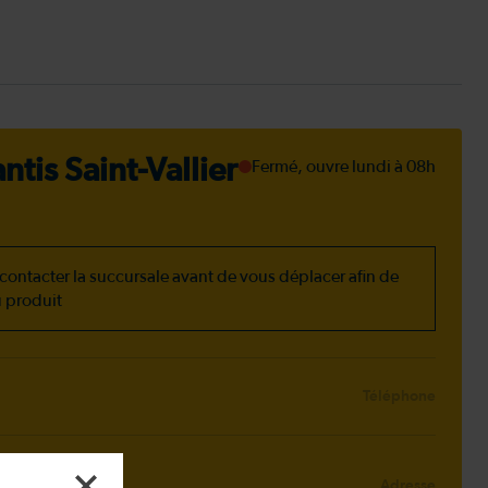
tis Saint-Vallier
Fermé, ouvre lundi à 08h
ontacter la succursale avant de vous déplacer afin de
u produit
Téléphone
ion
Adresse