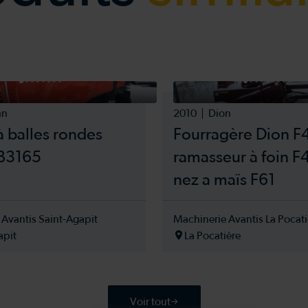
hn
2010
Dion
à balles rondes
Fourragère Dion F
B3165
ramasseur à foin F
nez a maïs F61
 Avantis Saint-Agapit
Machinerie Avantis La Pocati
apit
La Pocatière
Voir tout