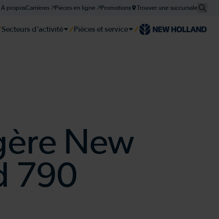
À propos
Carrières 🡥
Pièces en ligne 🡥
Promotions
Trouver une succursale
Secteurs d’activité
Pièces et service
er
er
er
tie et plan d'entretien
gère New
d 790