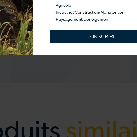
Agricole
Le bon service
Industriel/Construction/Manutention
Paysagement/Déneigement
En savoir plus
S'INSCRIRE
oduits
simila