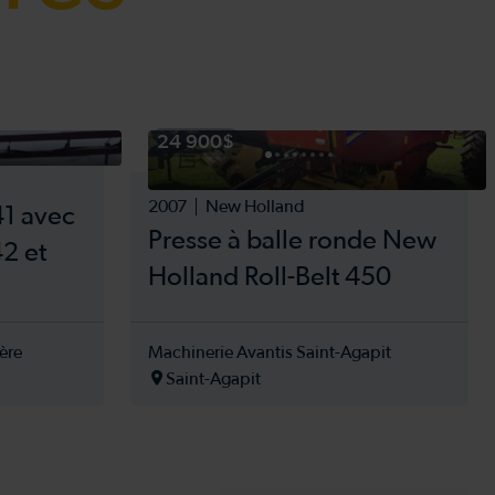
24 900$
2007
New Holland
41 avec
Presse à balle ronde New
42 et
Holland Roll-Belt 450
ère
Machinerie Avantis Saint-Agapit
Saint-Agapit