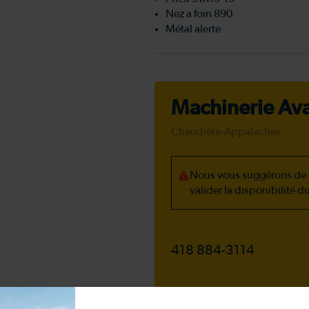
Nez a foin 890
Métal alerte
Machinerie Avan
Chaudière-Appalaches
Nous vous suggérons de c
valider la disponibilité d
418 884-3114
430, Montée de la Stat