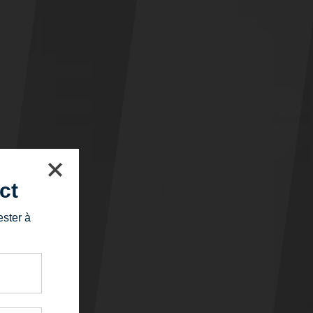
ct
ester à