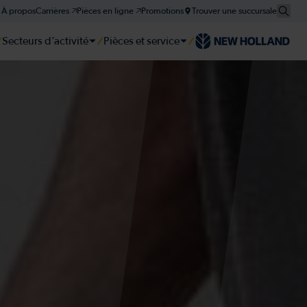
À propos
Carrières 🡥
Pièces en ligne 🡥
Promotions
Trouver une succursale
Secteurs d’activité
Pièces et service
er
er
er
tie et plan d'entretien