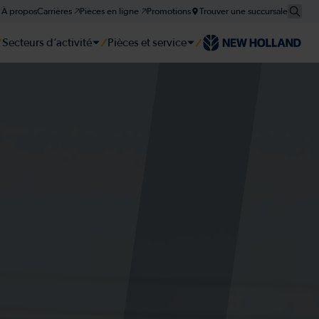
À propos
Carrières 🡥
Pièces en ligne 🡥
Promotions
Trouver une succursale
Secteurs d’activité
Pièces et service
er
er
er
tie et plan d'entretien