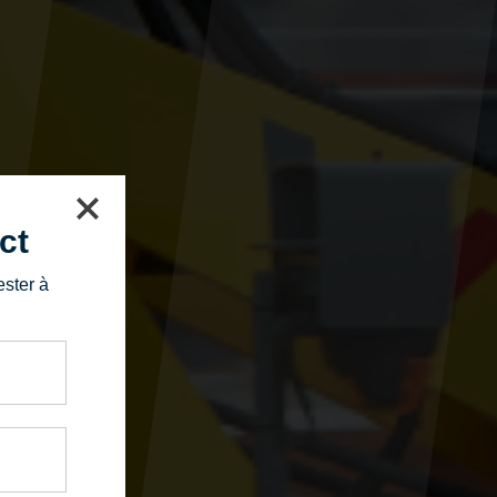
ct
ester à