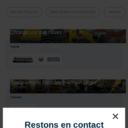
Wacker Neuson
New Holland Construction
Yanmar
Chargeuse sur roues
1 série
Équipement de construction léger
7 séries
Restons en contact