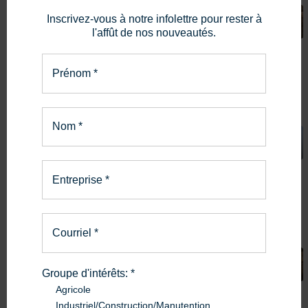
Équipement de manutention agricole
Inscrivez-vous à notre infolettre pour rester à
l'affût de nos nouveautés.
1 série
Prénom
*
+1
Nom
*
Excavatrice
3 séries
Entreprise
*
Courriel
*
Mini chargeuse
Groupe d'intérêts:
*
Agricole
1 série
Industriel/Construction/Manutention